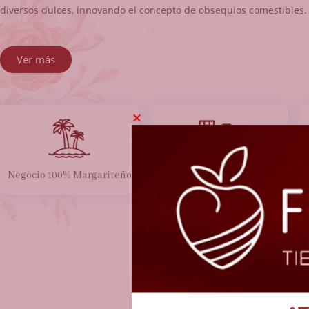
diversos dulces, innovando el concepto de obsequios comestibles.
Ver más
Negocio 100% Margariteño
Delivery en toda la Isla