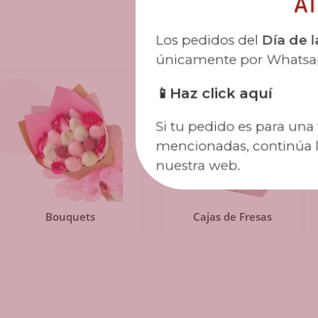
AT
C
Los pedidos del
Día de l
únicamente por Whatsa
📱
Haz click aquí
Si tu pedido es para una f
mencionadas, continúa 
nuestra web.
Bouquets
Cajas de Fresas