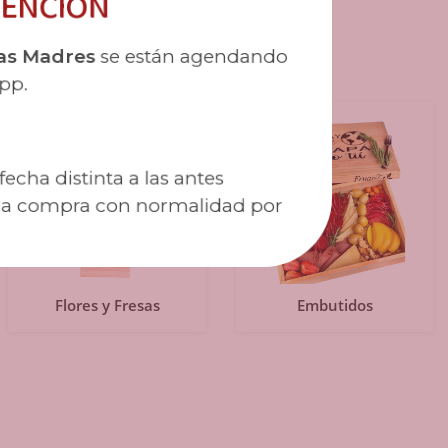
ENCIÓN
ATEGORÍAS DESTACADAS
as Madres
se están agendando
pp.
echa distinta a las antes
la compra con normalidad por
Flores y Fresas
Embutidos