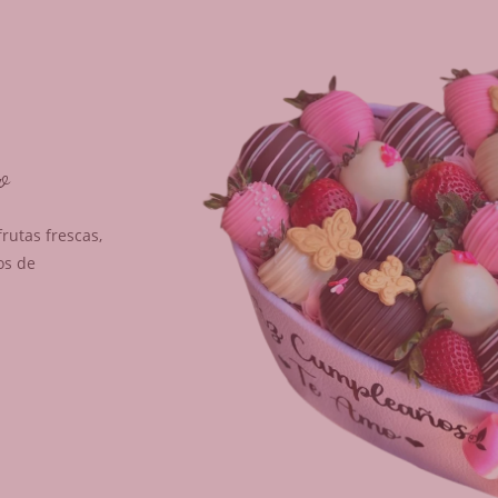
o
utas frescas,
os de