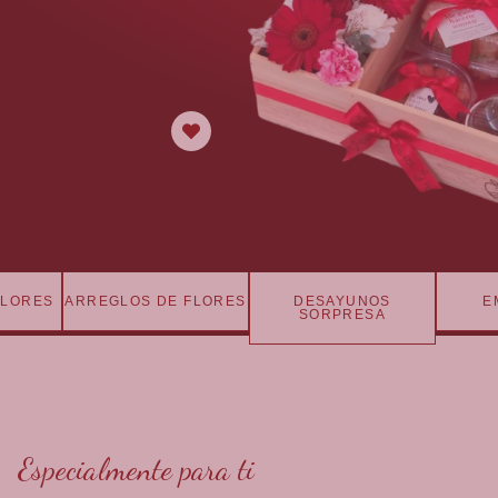
Tenemos preparados los
mejores obsequios
personalizados para demostrar
tu amor, respeto y admiración ♥️
Para toda ocasión
FLORES
ARREGLOS DE FLORES
DESAYUNOS
E
SORPRESA
Especialmente para ti