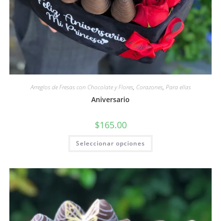
Arreglos de Fresas con Chocolate y Flores
,
Corazones
,
Para ellas
Aniversario
$
165.00
Seleccionar opciones