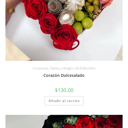
Corazones
,
Tablas y Arreglos de Embutidos
Corazón Dulcesalado
$
130.00
Añadir al carrito