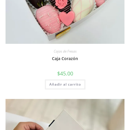
Cajas de Fresas
Caja Corazón
$
45.00
Añadir al carrito