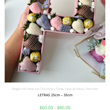
Arreglos de Fresas con Chocolate y Flores
,
Cajas de Fresas
,
Para ellas
LETRAS 25cm – 35cm
$
60.00
-
$
80.00