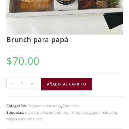
Brunch para papá
$
70.00
-
+
AÑADIR AL CARRITO
Categorías:
Desayuno Sorpresa
,
Para ellos
Etiquetas:
día del padre
,
embutidos
,
frutos secos
,
personalizado
,
regalo para caballero