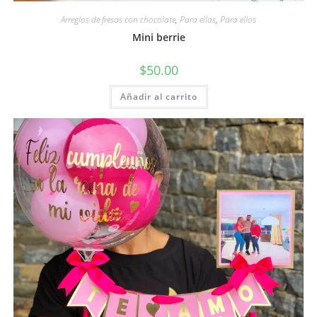
Arreglos de fresas con chocolate
,
Para ellas
,
Para ellos
Mini berrie
$
50.00
Añadir al carrito