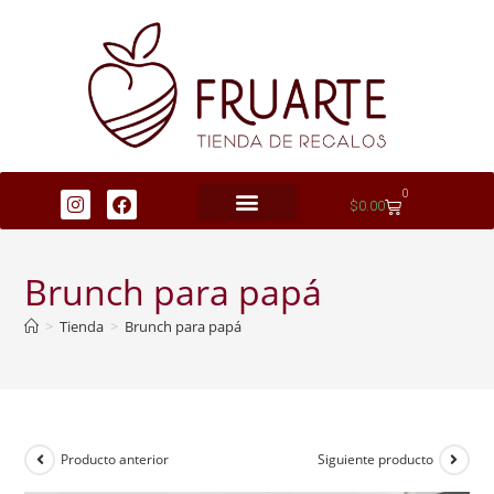
0
$
0.00
Brunch para papá
>
Tienda
>
Brunch para papá
Producto anterior
Siguiente producto