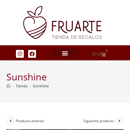
0
$
0.00
Sunshine
>
Tienda
>
Sunshine
Producto anterior
Siguiente producto