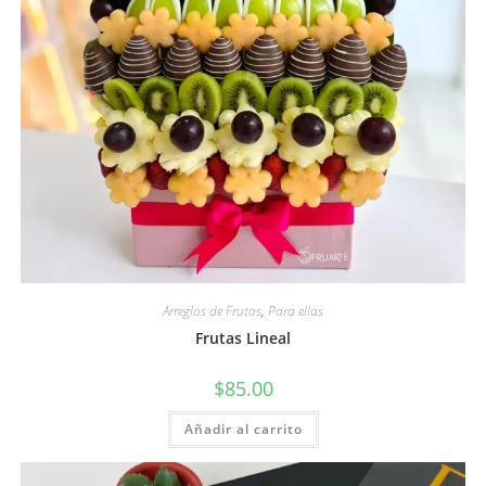
Arreglos de Frutas
,
Para ellas
Frutas Lineal
$
85.00
Añadir al carrito