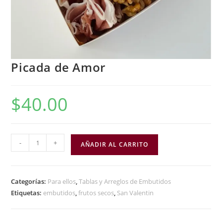
Picada de Amor
$
40.00
-
+
AÑADIR AL CARRITO
Categorías:
Para ellos
,
Tablas y Arreglos de Embutidos
Etiquetas:
embutidos
,
frutos secos
,
San Valentin