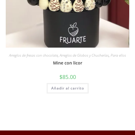
Arreglos de fresas con chocolate
,
Arreglos de Globos y Chucherías
,
Para ellos
Mine con licor
$
85.00
Añadir al carrito